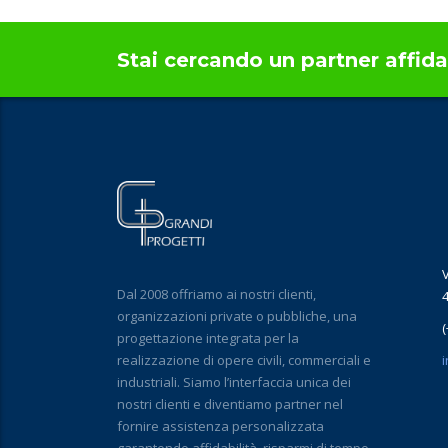
Stai cercando un partner affida
V
Dal 2008 offriamo ai nostri clienti,
4
organizzazioni private o pubbliche, una
progettazione integrata per la
realizzazione di opere civili, commerciali e
i
industriali. Siamo l’interfaccia unica dei
nostri clienti e diventiamo partner nel
fornire assistenza personalizzata