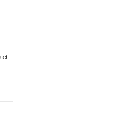
o ad
i