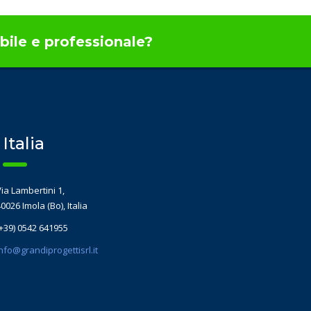
bile e professionale?
Italia
ia Lambertini 1,
0026 Imola (Bo), Italia
(+39) 0542 641955
nfo@grandiprogettisrl.it