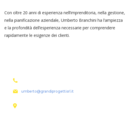
Con oltre 20 anni di esperienza nell’imprenditoria, nella gestione,
nella pianificazione aziendale, Umberto Branchini ha l’ampiezza
e la profondità dell’esperienza necessarie per comprendere
rapidamente le esigenze dei clienti.
contact details
(+39) 393 9209215
umberto@grandiprogettisrl.it
Via Lambertini 1, 40026 Imola (Bo), Italia
Social Profiles